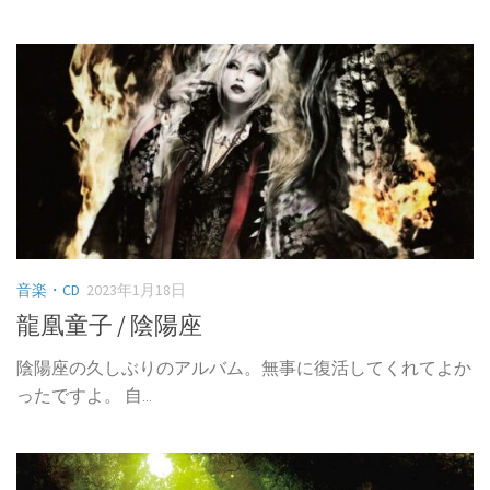
音楽・CD
2023年1月18日
龍凰童子 / 陰陽座
陰陽座の久しぶりのアルバム。無事に復活してくれてよか
ったですよ。 自...