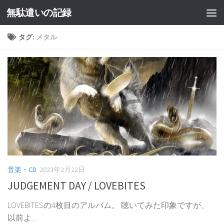
無駄遣いの記録
コンテンツへスキップ
タグ:
メタル
音楽・CD
2023年2月22日
JUDGEMENT DAY / LOVEBITES
LOVEBITESの4枚目のアルバム。 聴いてみた印象ですが、
以前よ...