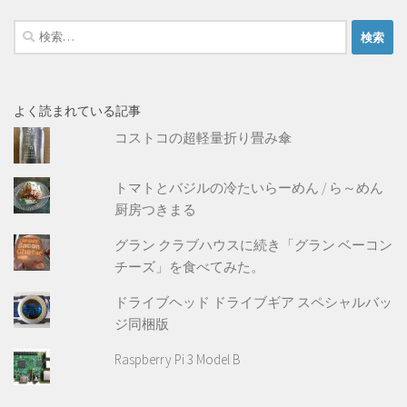
検
索:
よく読まれている記事
コストコの超軽量折り畳み傘
トマトとバジルの冷たいらーめん / ら～めん
厨房つきまる
グラン クラブハウスに続き「グラン ベーコン
チーズ」を食べてみた。
ドライブヘッド ドライブギア スペシャルバッ
ジ同梱版
Raspberry Pi 3 Model B