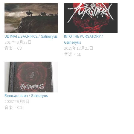
ULTIMATE SACRIFICE / Galneryus
INTO THE PURGATORY /
2017年9月27日
Galneryus
音楽・CD
2019年12月21日
音楽・CD
Reincarnation / Galneryus
2008年9月9日
音楽・CD