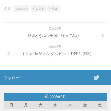
タグ:
ASTERISM
インスト
メタル
次の記事
那須どうぶつ王国に行ってみた
前の記事
トミカ No.58 ホンダ シビック TYPE R（FK8）
フォロー:
2026年8月
日
月
火
水
木
金
土