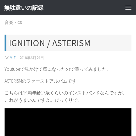
無駄遣いの記録
コンテンツへスキップ
音楽・CD
IGNITION / ASTERISM
BY
MIZ.
·
2018年6月29日
Youtubeで見かけて気になったので買ってみました。
ASTERISMのファーストアルバムです。
こちらは平均年齢17歳くらいのインストバンドなんですが、
これがうまいんですよ。びっくりで。