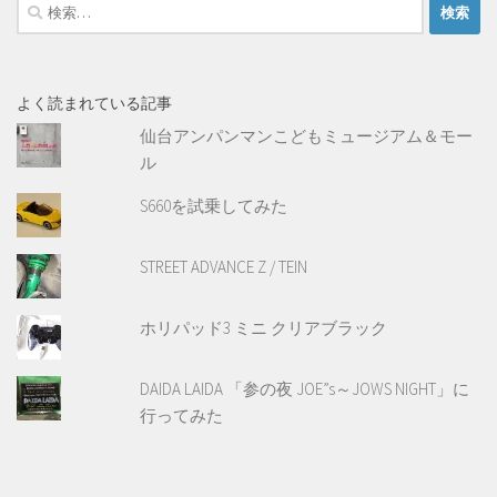
検
索:
よく読まれている記事
仙台アンパンマンこどもミュージアム＆モー
ル
S660を試乗してみた
STREET ADVANCE Z / TEIN
ホリパッド3 ミニ クリアブラック
DAIDA LAIDA 「参の夜 JOE”s～JOWS NIGHT」に
行ってみた