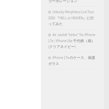
コーポレーション
Unlucky Morpheus Live Tour
2026 『HELL or HEAVEN』に行
ってみた
Air Jacket “kiriko” for iPhone
17e / iPhone 16e 千代柄（扇）
(クリアネイビー)
iPhone 17e のケース、保護
ガラス