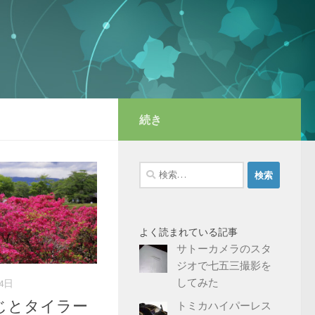
続き
検
索:
よく読まれている記事
サトーカメラのスタ
ジオで七五三撮影を
してみた
月4日
じとタイラー
トミカハイパーレス