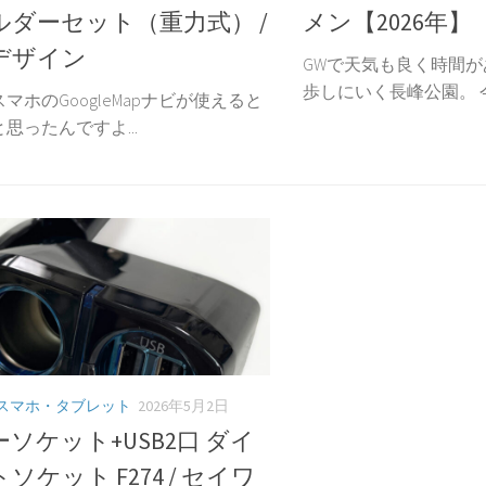
ルダーセット（重力式） /
メン【2026年】
デザイン
GWで天気も良く時間
歩しにいく長峰公園。 今
マホのGoogleMapナビが使えると
思ったんですよ...
スマホ・タブレット
2026年5月2日
ソケット+USB2口 ダイ
ソケット F274 / セイワ