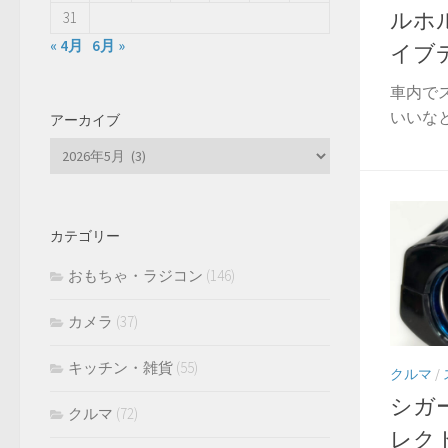
ルホ
31
« 4月
6月 »
イブ
車内でス
いいなと
アーカイブ
ア
ー
カ
イ
カテゴリー
ブ
おもちゃ・ラジコン
(146)
カメラ
(37)
キッチン・雑貨
(55)
クルマ
/
シガー
クルマ
(72)
レクト