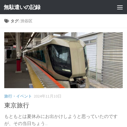
無駄遣いの記録
コンテンツへスキップ
タグ:
渋谷区
旅行・イベント
2024年11月10日
東京旅行
もともとは夏休みにお出かけしようと思っていたのです
が、その当日ちょう...