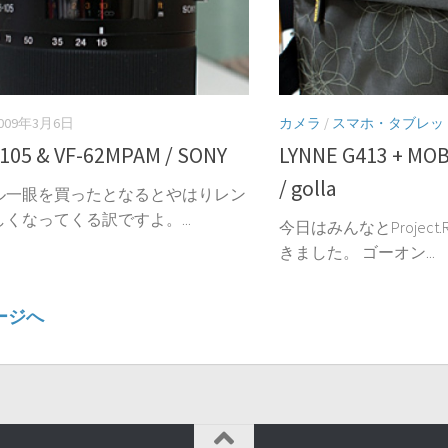
009年3月6日
カメラ
/
スマホ・タブレッ
105 & VF-62MPAM / SONY
LYNNE G413 + MOB
/ golla
ル一眼を買ったとなるとやはりレン
くなってくる訳ですよ。...
今日はみんなとProjec
きました。 ゴーオン...
ページへ