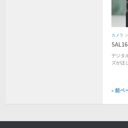
カメラ
2
SAL16
デジタ
ズがほし
« 前