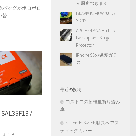
ん厨房つきまる
メラバッグがボロボロ
BRAVIA KJ-40W700C /
...
SONY
APC ES 425VA Battery
Backup and Surge
Protector
iPhone SEの保護ガラ
ス
最近の投稿
コストコの超軽量折り畳み
傘
 SAL35F18 /
Nintendo Switch用 スペアス
ティックカバー
しました。