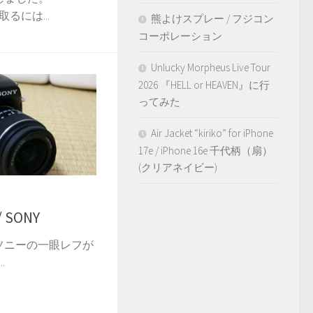
取るには...
熊よけスプレー / フジコン
コーポレーション
Unlucky Morpheus Live Tour
2026 『HELL or HEAVEN』に行
ってみた
Air Jacket “kiriko” for iPhone
17e / iPhone 16e 千代柄（扇）
(クリアネイビー)
/ SONY
、ソニーの一眼レフが
.