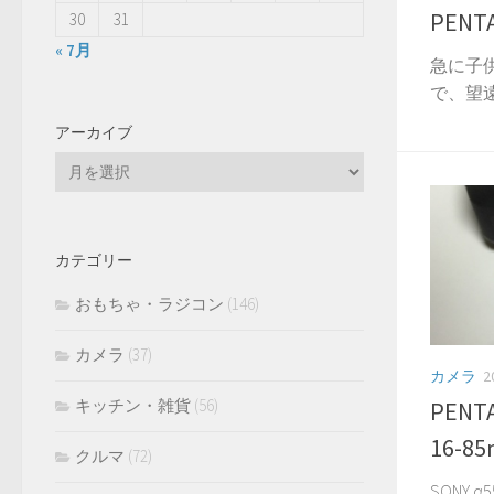
PENT
30
31
« 7月
急に子
で、望遠
アーカイブ
ア
ー
カ
イ
カテゴリー
ブ
おもちゃ・ラジコン
(146)
カメラ
(37)
カメラ
2
キッチン・雑貨
(56)
PENTA
16-85
クルマ
(72)
SONY α