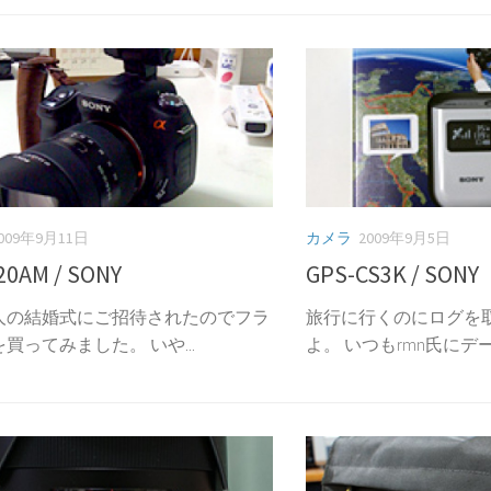
009年9月11日
カメラ
2009年9月5日
20AM / SONY
GPS-CS3K / SONY
人の結婚式にご招待されたのでフラ
旅行に行くのにログを
買ってみました。 いや...
よ。 いつもrmn氏にデータ