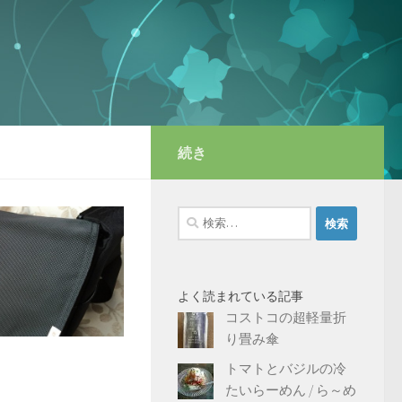
続き
検
索:
よく読まれている記事
コストコの超軽量折
り畳み傘
トマトとバジルの冷
たいらーめん / ら～め