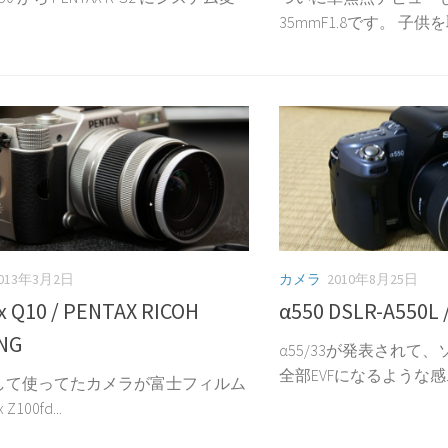
35mmF1.8です。 子供を
013年3月2日
カメラ
2010年8月25日
x Q10 / PENTAX RICOH
α550 DSLR-A550L 
NG
α55/33が発表されて
全部EVFになるような感..
して使ってたカメラが富士フィルム
 Z100fd...