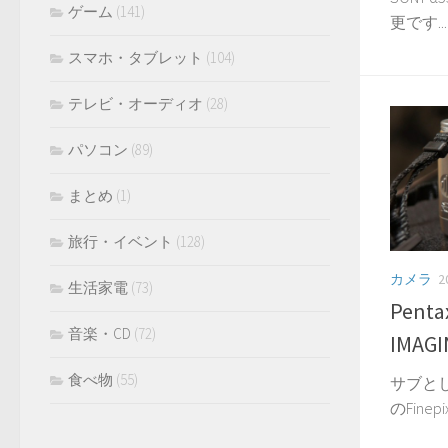
ゲーム
(141)
更です...
スマホ・タブレット
(104)
テレビ・オーディオ
(28)
パソコン
(89)
まとめ
(1)
旅行・イベント
(128)
カメラ
2
生活家電
(73)
Penta
音楽・CD
(72)
IMAGI
食べ物
(55)
サブと
のFinepix