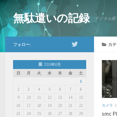
コンテンツへスキップ
無駄遣いの記録
デジタル家
フォロー:
カテ
2026年8月
日
月
火
水
木
金
土
1
2
3
4
5
6
7
8
9
10
11
12
13
14
15
カメラ
2
16
17
18
19
20
21
22
smc P
23
24
25
26
27
28
29