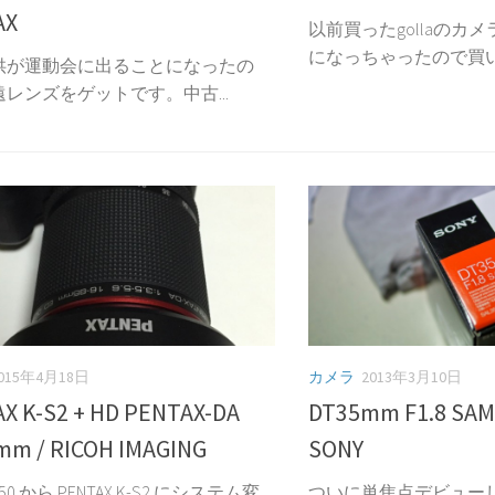
AX
以前買ったgollaのカ
になっちゃったので買い替
供が運動会に出ることになったの
レンズをゲットです。中古...
015年4月18日
カメラ
2013年3月10日
X K-S2 + HD PENTAX-DA
DT35mm F1.8 SAM
mm / RICOH IMAGING
SONY
550 から PENTAX K-S2 にシステム変
ついに単焦点デビュー