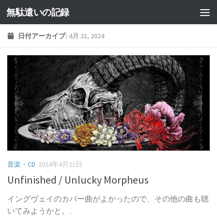
無駄遣いの記録
コンテンツへスキップ
日付アーカイブ:
4月 21, 2024
音楽・CD
2024年4月21日
Unfinished / Unlucky Morpheus
イングヴェイのカバー曲がよかったので、その他の曲も聴
いてみようかと。...