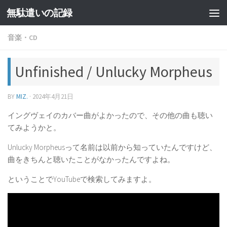
無駄遣いの記録
コンテンツへスキップ
音楽・CD
Unfinished / Unlucky Morpheus
BY
MIZ.
·
2024年4月21日
イングヴェイのカバー曲がよかったので、その他の曲も聴い
てみようかと。
Unlucky Morpheusって名前は以前から知っていたんですけど、
曲をきちんと聴いたことがなかったんですよね。
ということでYouTubeで検索してみますよ。