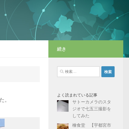
続き
検
索:
よく読まれている記事
た。
サトーカメラのスタ
ジオで七五三撮影を
してみた
檜食堂 【宇都宮市