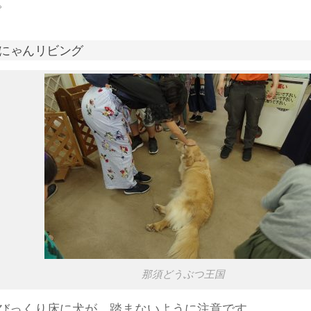
。
にゃんリビング
那須どうぶつ王国
びっくり床に犬が。踏まないように注意です。