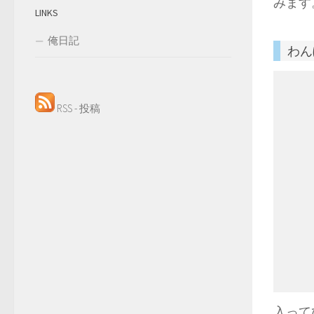
みます
LINKS
俺日記
わん
RSS - 投稿
入って