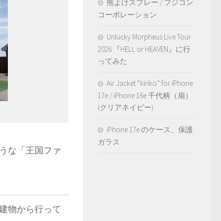
熊よけスプレー / フジコン
コーポレーション
Unlucky Morpheus Live Tour
2026 『HELL or HEAVEN』に行
ってみた
Air Jacket “kiriko” for iPhone
17e / iPhone 16e 千代柄（扇）
(クリアネイビー)
iPhone 17e のケース、保護
ガラス
うな「王国ファ
建物から行って