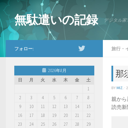
コンテンツへスキップ
無駄遣いの記録
デジタル家
フォロー:
旅行・
2026年8月
那
日
月
火
水
木
金
土
BY
MIZ.
·
1
2
3
4
5
6
7
8
親から
9
10
11
12
13
14
15
読売新
16
17
18
19
20
21
22
23
24
25
26
27
28
29