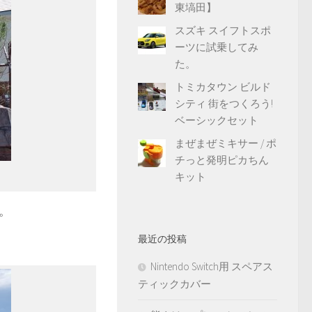
東塙田】
スズキ スイフトスポ
ーツに試乗してみ
た。
トミカタウン ビルド
シティ 街をつくろう!
ベーシックセット
まぜまぜミキサー / ポ
チっと発明ピカちん
キット
。
最近の投稿
Nintendo Switch用 スペアス
ティックカバー