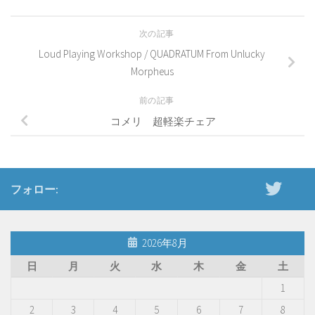
次の記事
Loud Playing Workshop / QUADRATUM From Unlucky
Morpheus
前の記事
コメリ 超軽楽チェア
フォロー:
2026年8月
日
月
火
水
木
金
土
1
2
3
4
5
6
7
8