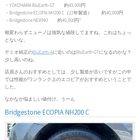
・YOKOHAMA BluEarth-GT 約43,000円
・Bridgestone ECOPIA NH200 C（22年製造） 約40,000円
・Bridgestone NEWNO 約45,000円?
相変わらずニューノは強気な値段してますね。これはちょっ
とないな。
デミオ純正の
BluEarth-A
に近いのはBluEarth-GTになるのかな？
少し高いのね。
店員さんのおすすめとしては、少し製造が古いですがこの中
では性能がワンランク上のエコピアがおすすめということで
した。
なかなか悩ましい値付け。うーん
Bridgestone ECOPIA NH200 C