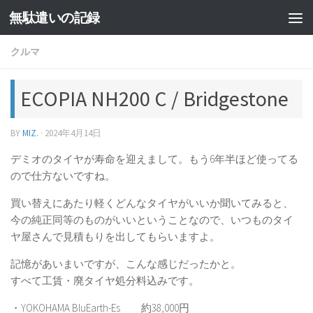
無駄遣いの記録
コンテンツへスキップ
クルマ
ECOPIA NH200 C / Bridgestone
BY
MIZ.
·
2024年4月14日
デミオのタイヤが寿命を迎えまして。もう6年半ほど使ってる
ので仕方ないですね。
買い替えにあたり軽くどんなタイヤがいいか聞いてみると、
今の純正同等のものがいいということなので、いつものタイ
ヤ屋さんで見積もりを出してもらいますよ。
記憶があいまいですが、こんな感じだったかと。
すべて工賃・廃タイヤ処分料込みです。
・YOKOHAMA BluEarth-Es 約38,000円