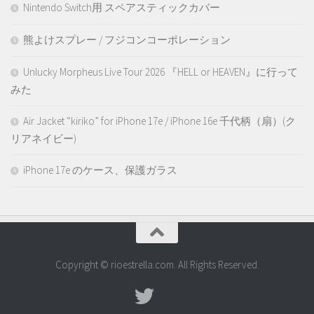
Nintendo Switch用 スペアスティックカバー
熊よけスプレー / フジコンコーポレーション
Unlucky Morpheus Live Tour 2026 『HELL or HEAVEN』に行って
みた
Air Jacket “kiriko” for iPhone 17e / iPhone 16e 千代柄（扇）(ク
リアネイビー)
iPhone 17e のケース、保護ガラス
Copyright © rioestrella.com. All Rights Reserved.