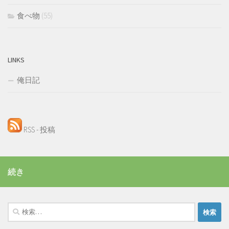
食べ物
(55)
LINKS
俺日記
RSS - 投稿
続き
検
索: