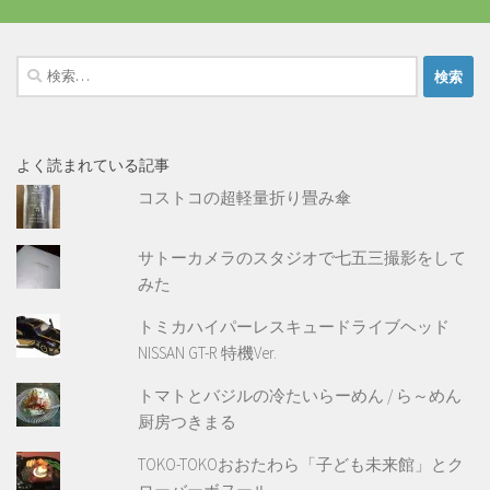
検
索:
よく読まれている記事
コストコの超軽量折り畳み傘
サトーカメラのスタジオで七五三撮影をして
みた
トミカハイパーレスキュードライブヘッド
NISSAN GT-R 特機Ver.
トマトとバジルの冷たいらーめん / ら～めん
厨房つきまる
TOKO-TOKOおおたわら「子ども未来館」とク