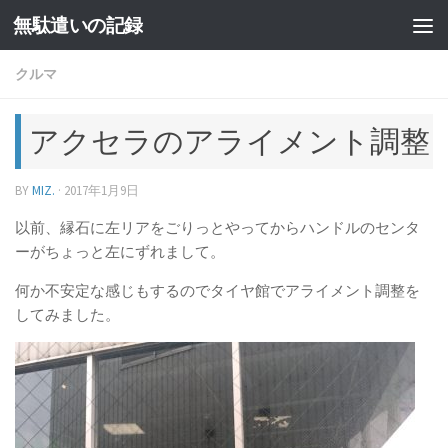
無駄遣いの記録
コンテンツへスキップ
クルマ
アクセラのアライメント調整
BY
MIZ.
·
2017年1月9日
以前、縁石に左リアをごりっとやってからハンドルのセンタ
ーがちょっと左にずれまして。
何か不安定な感じもするのでタイヤ館でアライメント調整を
してみました。