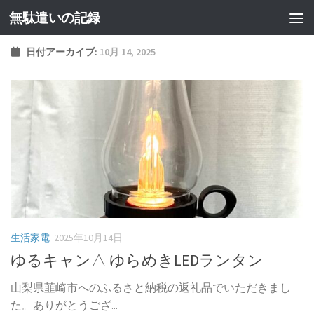
無駄遣いの記録
コンテンツへスキップ
日付アーカイブ:
10月 14, 2025
生活家電
2025年10月14日
ゆるキャン△ ゆらめきLEDランタン
山梨県韮崎市へのふるさと納税の返礼品でいただきまし
た。ありがとうござ...