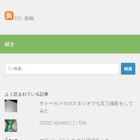
RSS - 投稿
続き
検
索:
よく読まれている記事
サトーカメラのスタジオで七五三撮影をして
みた
STREET ADVANCE Z / TEIN