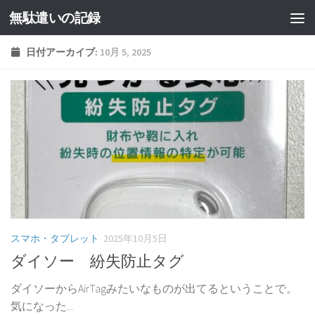
無駄遣いの記録
コンテンツへスキップ
日付アーカイブ:
10月 5, 2025
スマホ・タブレット
2025年10月5日
ダイソー 紛失防止タグ
ダイソーからAirTagみたいなものが出てるということで。
気になった...