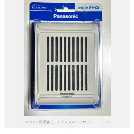
Panasonic 乾電池式チャイム メロディサイン EC5117WKP