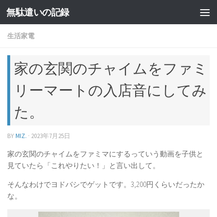
無駄遣いの記録
コンテンツへスキップ
生活家電
家の玄関のチャイムをファミ
リーマートの入店音にしてみ
た。
BY
MIZ.
·
2023年7月25日
家の玄関のチャイムをファミマにするっていう動画を子供と
見ていたら「これやりたい！」と言い出して。
そんなわけでヨドバシでゲットです。3,200円くらいだったか
な。