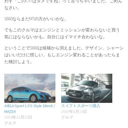
わず「このCVTはダメですね」って言っちゃいました。ごめん
なさい。
S660ならまだMTの方がいいかな。
でもこのクルマはエンジンとミッションが変わらないと買う
気にはならないかも。自分にはイマイチ合わないな。
ということでS660は候補から消えました。デザイン、シャーシ
はいいだけに惜しい。もしエンジン変わることがあったらま
た検討しよう。
AXELA Sport 1.5 S Style 16inch /
スイフトスポーツ購入
MAZDA
2019年4月13日
2010年12月25日
クルマ
クルマ