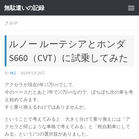
無駄遣いの記録
コンテンツへスキップ
クルマ
ルノー ルーテシアとホンダ
S660（CVT）に試乗してみた
BY
MIZ.
·
2018年5月29日
アクセラが現在8年15万kmでして。
今のペースだとあと3年で20万kmなので、ぼちぼち次の車を考
え始めてみます。
すぐ乗り換えるわけではありませんが。
ということで考えてみると、大きく分けて乗り換えには「ア
クセラと同じような車格で考えてみる」と「軽自動車にして
みる」という2つの選択肢がありました。