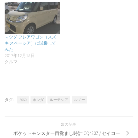
マツダ フレアワゴン（スズ
キ スペーシア）に試乗して
みた
2017年12月15日
クルマ
タグ:
S660
ホンダ
ルーテシア
ルノー
次の記事
ポケットモンスター目覚まし時計 CQ420Z / セイコー