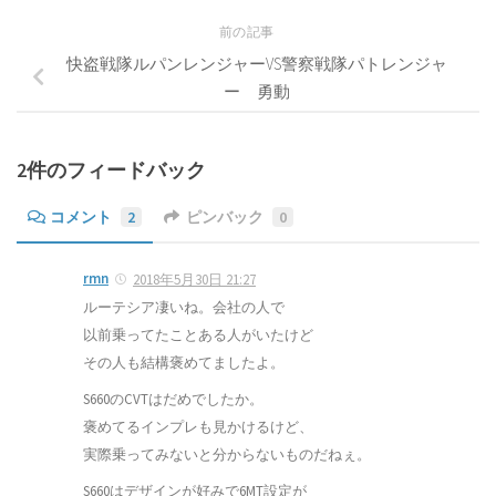
前の記事
快盗戦隊ルパンレンジャーVS警察戦隊パトレンジャ
ー 勇動
2件のフィードバック
コメント
2
ピンバック
0
rmn
2018年5月30日 21:27
ルーテシア凄いね。会社の人で
以前乗ってたことある人がいたけど
その人も結構褒めてましたよ。
S660のCVTはだめでしたか。
褒めてるインプレも見かけるけど、
実際乗ってみないと分からないものだねぇ。
S660はデザインが好みで6MT設定が