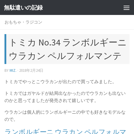
無駄遣いの記録
コンテンツへスキップ
おもちゃ・ラジコン
トミカ No.34 ランボルギーニ
ウラカン ペルフォルマンテ
BY
MIZ.
·
2018年2月24日
トミカでやっとこウラカンが出たので買ってみました。
トミカではガヤルドが結局出なかったのでウラカンも出ない
のかと思ってましたが発売されて嬉しいです。
ウラカンは個人的にランボルギーニの中でも好きなモデルな
ので。
ランボルギーニ ウラカン ペルフォルマ