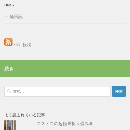
LINKS
俺日記
RSS - 投稿
続き
検
索:
よく読まれている記事
コストコの超軽量折り畳み傘