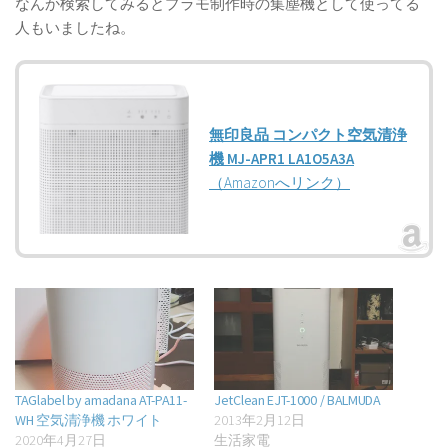
なんか検索してみるとプラモ制作時の集塵機として使ってる
人もいましたね。
無印良品 コンパクト空気清浄
機 MJ-APR1 LA1O5A3A
（Amazonへリンク）
TAGlabel by amadana AT-PA11-
JetClean EJT-1000 / BALMUDA
WH 空気清浄機 ホワイト
2013年2月12日
2020年4月27日
生活家電