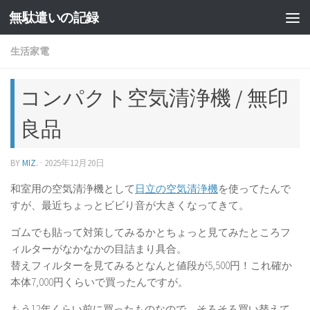
無駄遣いの記録
コンテンツへスキップ
生活家電
コンパクト空気清浄機 / 無印
良品
BY
MIZ.
·
2025年12月20日
和室用の空気清浄機として
日立の空気清浄機
を使ってたんで
すが、最近ちょっとビビり音が大きくなってきて。
ゴムでも貼って対策してみるかとちょっと見てみたところフ
ィルターがなかなかの目詰まり具合。
替えフィルターを見てみるとなんと値段が5,500円！これ確か
本体7,000円くらいで買ったんですが。
もう12年くらい前に買ったものなので、そろそろ買い替えて