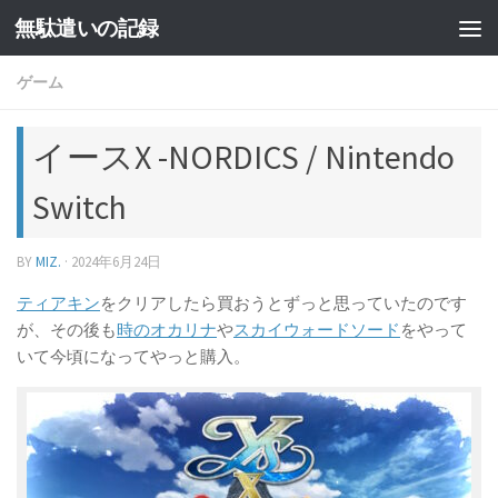
無駄遣いの記録
コンテンツへスキップ
ゲーム
イースX -NORDICS / Nintendo
Switch
BY
MIZ.
·
2024年6月24日
ティアキン
をクリアしたら買おうとずっと思っていたのです
が、その後も
時のオカリナ
や
スカイウォードソード
をやって
いて今頃になってやっと購入。