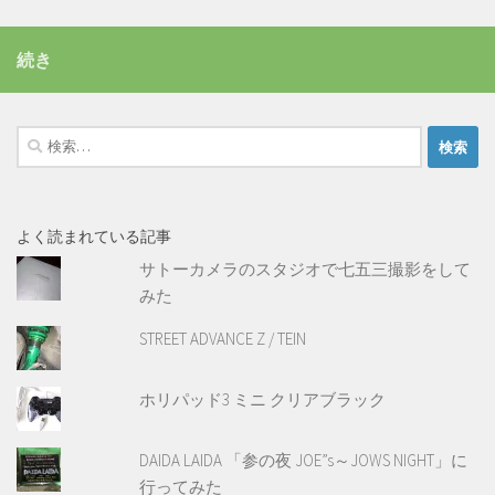
続き
検
索:
よく読まれている記事
サトーカメラのスタジオで七五三撮影をして
みた
STREET ADVANCE Z / TEIN
ホリパッド3 ミニ クリアブラック
DAIDA LAIDA 「参の夜 JOE”s～JOWS NIGHT」に
行ってみた