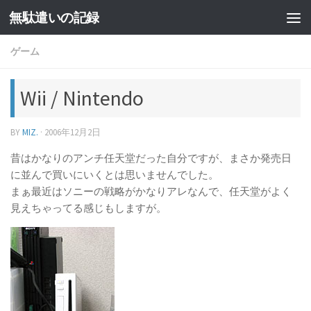
無駄遣いの記録
コンテンツへスキップ
ゲーム
Wii / Nintendo
BY
MIZ.
·
2006年12月2日
昔はかなりのアンチ任天堂だった自分ですが、まさか発売日
に並んで買いにいくとは思いませんでした。
まぁ最近はソニーの戦略がかなりアレなんで、任天堂がよく
見えちゃってる感じもしますが。