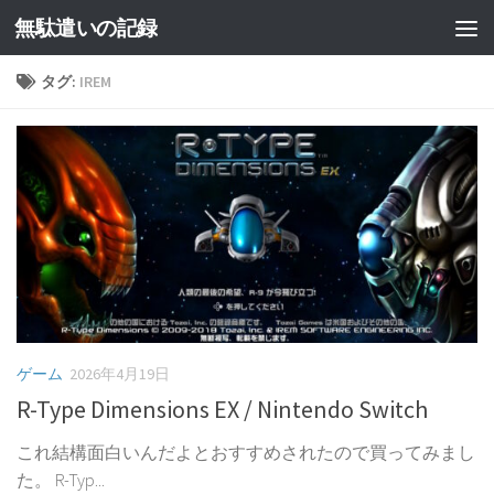
無駄遣いの記録
コンテンツへスキップ
タグ:
IREM
ゲーム
2026年4月19日
R-Type Dimensions EX / Nintendo Switch
これ結構面白いんだよとおすすめされたので買ってみまし
た。 R-Typ...