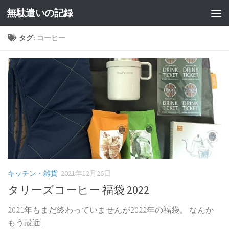
無駄遣いの記録
コンテンツへスキップ
タグ:
コーヒー
キッチン・雑貨
2021年12月26日
タリーズコーヒー 福袋 2022
2021年もまだ終わっていませんが2022年の福袋。 なんか
もう最近...