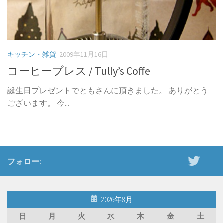
キッチン・雑貨
2009年11月16日
コーヒープレス / Tully’s Coffe
誕生日プレゼントでともさんに頂きました。 ありがとう
ございます。 今...
フォロー:
2026年8月
日
月
火
水
木
金
土