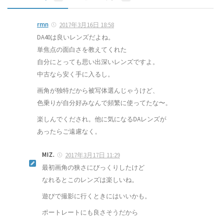
rmn
2017年3月16日 18:58
DA40は良いレンズだよね。
単焦点の面白さを教えてくれた
自分にとっても思い出深いレンズですよ。
中古なら安く手に入るし。
画角が独特だから被写体選んじゃうけど、
色乗りが自分好みなんで頻繁に使ってたな〜。
楽しんでくだされ。他に気になるDAレンズが
あったらご遠慮なく。
MIZ.
2017年3月17日 11:29
最初画角の狭さにびっくりしたけど
なれるとこのレンズは楽しいね。
遊びで撮影に行くときにはいいかも。
ポートレートにも良さそうだから