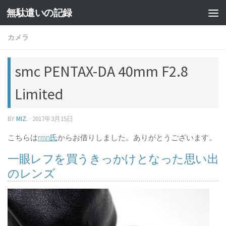
無駄遣いの記録
コンテンツへスキップ
カメラ
smc PENTAX-DA 40mm F2.8
Limited
BY
MIZ.
·
2017年3月15日
こちらは
rmn氏
からお借りしました。ありがとうございます。
一眼レフを買うきっかけとなった思い出
のレンズ