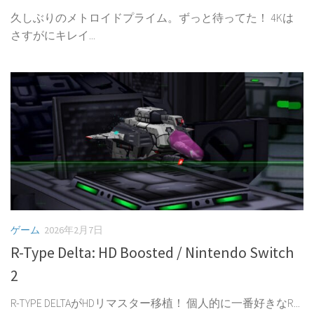
久しぶりのメトロイドプライム。ずっと待ってた！ 4Kは
さすがにキレイ...
ゲーム
2026年2月7日
R-Type Delta: HD Boosted / Nintendo Switch
2
R-TYPE DELTAがHDリマスター移植！ 個人的に一番好きなR...