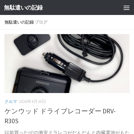
無駄遣いの記録
コンテンツへスキップ
無駄遣いの記録
ブログ
クルマ
2026年4月25日
ケンウッド ドライブレコーダー DRV-
R30S
以前買ったHPの激安ドラレコがだんだんと内臓電池がもた