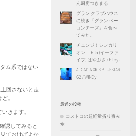
ん厨房つきまる
グラン クラブハウス
に続き「グラン ベー
コンチーズ」を食べ
てみた。
チェンジ！シンカリ
オン Ｅ５(イーファ
イブ) はやぶさ / F-toys
スタム系ではない
ALCADIA XR-3 BLUESTAR
G2 / WiNDy
以上回さないと走
けど。
最近の投稿
ていきます。
コストコの超軽量折り畳み
傘
確認してみると
ン見ておけばよか