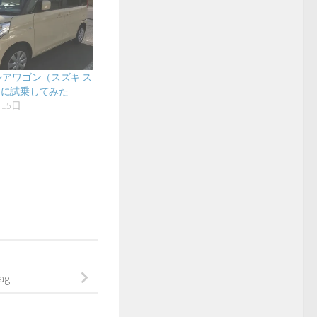
レアワゴン（スズキ ス
）に試乗してみた
月15日
事
Tag