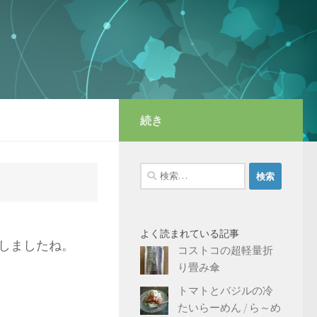
続き
検
索:
よく読まれている記事
転しましたね。
コストコの超軽量折
り畳み傘
トマトとバジルの冷
たいらーめん / ら～め