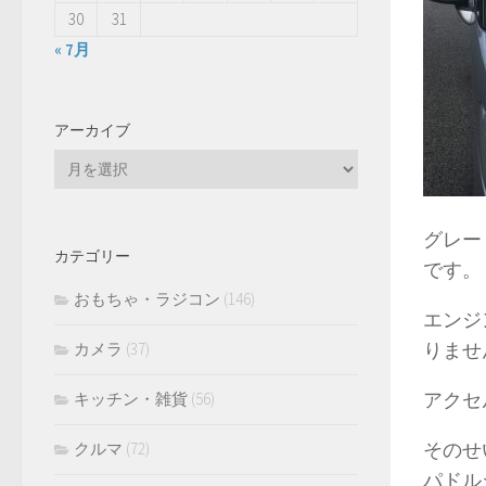
30
31
« 7月
アーカイブ
ア
ー
カ
グレー
イ
カテゴリー
ブ
です。
おもちゃ・ラジコン
(146)
エンジ
りませ
カメラ
(37)
アクセ
キッチン・雑貨
(56)
そのせ
クルマ
(72)
パドル