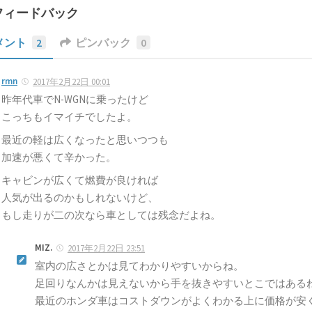
フィードバック
メント
2
ピンバック
0
rmn
2017年2月22日 00:01
昨年代車でN-WGNに乗ったけど
こっちもイマイチでしたよ。
最近の軽は広くなったと思いつつも
加速が悪くて辛かった。
キャビンが広くて燃費が良ければ
人気が出るのかもしれないけど、
もし走りが二の次なら車としては残念だよね。
MIZ.
2017年2月22日 23:51
室内の広さとかは見てわかりやすいからね。
足回りなんかは見えないから手を抜きやすいとこではある
最近のホンダ車はコストダウンがよくわかる上に価格が安