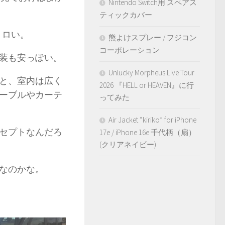
Nintendo Switch用 スペアス
ティックカバー
トロい。
熊よけスプレー / フジコン
コーポレーション
装も安っぽい。
Unlucky Morpheus Live Tour
と、室内は広く
2026 『HELL or HEAVEN』に行
ーブルやカーテ
ってみた
Air Jacket “kiriko” for iPhone
セプトなんだろ
17e / iPhone 16e 千代柄（扇）
(クリアネイビー)
なのかな。