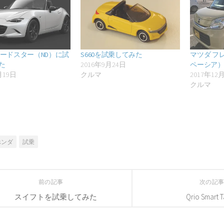
ロードスター（ND）に試
S660を試乗してみた
マツダ フ
た
2016年9月24日
ペーシア
月19日
クルマ
2017年12
クルマ
ホンダ
試乗
前の記事
次の記
スイフトを試乗してみた
Qrio Smart 