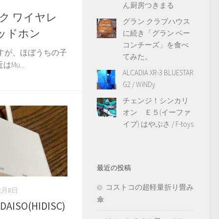
ん厨房つきまる
ック ワイヤレ
グラン クラブハウス
ッドホン
に続き「グラン ベー
コンチーズ」を食べ
すが、ほぼうちの子
てみた。
u...
ALCADIA XR-3 BLUESTAR
G2 / WiNDy
チェンジ！シンカリ
オン Ｅ５(イーファ
イブ) はやぶさ / F-toys
最近の投稿
コストコの超軽量折り畳み
12月8日
傘
 DAISO(HIDISC)