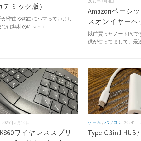
2025年7月4日
カデミック版）
Amazonベーシ
子が作曲や編曲にハマっていまし
スオンイヤーヘ
は無料のMuseSco...
以前買ったノートPCで
供が使ってまして、最近はM
2025年5月10日
ゲーム
/
パソコン
2024年
O K860ワイヤレススプリ
Type-C 3in1 HUB /