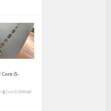
Core i5-
re i5 2500kが