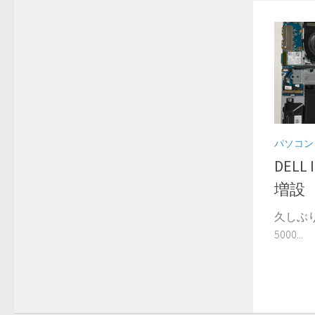
パソコン
DELL
増設
久しぶりに
5000...