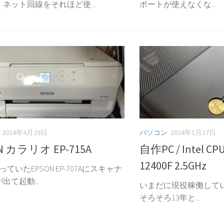
ネット回線をそれほど使...
ポートが使えなくな...
2024年4月29日
パソコン
2024年1月27日
N カラリオ EP-715A
自作PC / Intel CPU 
12400F 2.5GHz
っていたEPSON EP-707Aにスキャナ
出て起動...
いまだに現役稼働しているCo
そろそろ13年と...