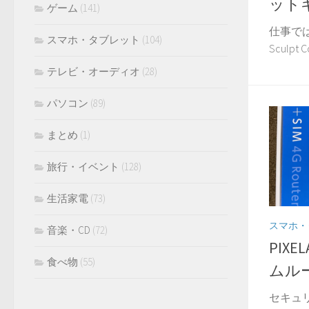
ットキー
ゲーム
(141)
仕事では
スマホ・タブレット
(104)
Sculpt Co
テレビ・オーディオ
(28)
パソコン
(89)
まとめ
(1)
旅行・イベント
(128)
生活家電
(73)
スマホ・
音楽・CD
(72)
PIXE
食べ物
(55)
ムルータ
セキュ