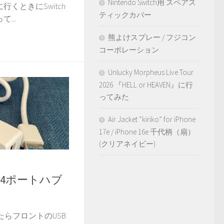
Nintendo Switch用 スペアス
くときにSwitch
ティックカバー
...
熊よけスプレー / フジコン
コーポレーション
Unlucky Morpheus Live Tour
2026 『HELL or HEAVEN』に行
ってみた
Air Jacket “kiriko” for iPhone
17e / iPhone 16e 千代柄（扇）
(クリアネイビー)
+2.0 4ポートハブ
れたらフロントのUSB