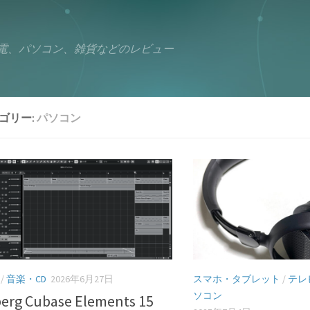
電、パソコン、雑貨などのレビュー
ゴリー:
パソコン
/
音楽・CD
2026年6月27日
スマホ・タブレット
/
テレ
ソコン
berg Cubase Elements 15