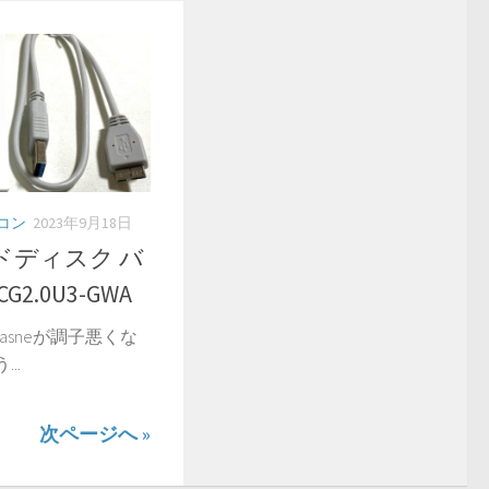
コン
2023年9月18日
ドディスク バ
2.0U3-GWA
asneが調子悪くな
..
次ページへ »