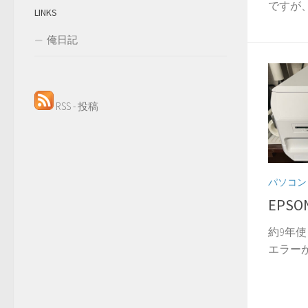
ですが、
LINKS
俺日記
RSS - 投稿
パソコン
EPSO
約9年使
エラーが