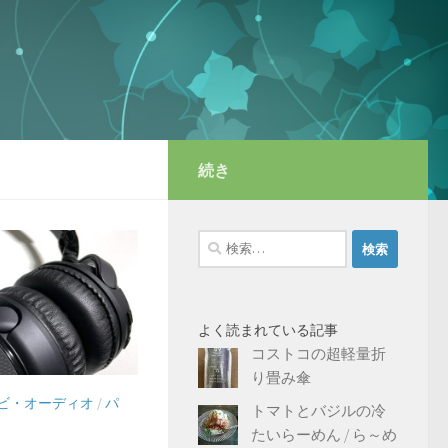
続き
検
索:
よく読まれている記事
コストコの超軽量折
り畳み傘
ビ・オーディオ
/
パ
トマトとバジルの冷
たいらーめん / ら～め