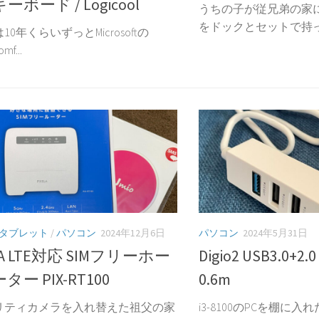
ボード / Logicool
うちの子が従兄弟の家に行
をドックとセットで持って
10年くらいずっとMicrosoftの
mf...
タブレット
/
パソコン
2024年12月6日
パソコン
2024年5月31日
LA LTE対応 SIMフリーホー
Digio2 USB3.0
ー PIX-RT100
0.6m
リティカメラを入れ替えた祖父の家
i3-8100のPCを棚に入