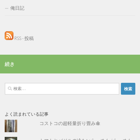
俺日記
RSS - 投稿
続き
検
索:
よく読まれている記事
コストコの超軽量折り畳み傘