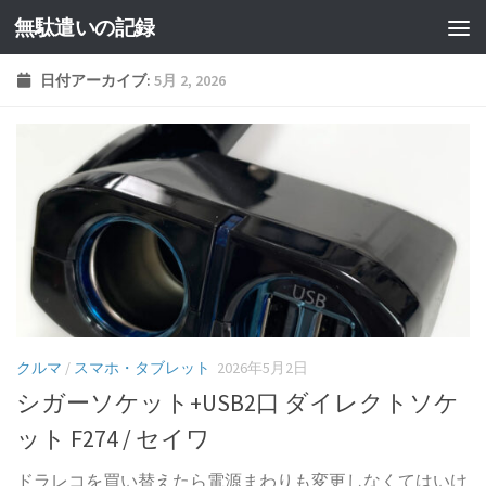
無駄遣いの記録
コンテンツへスキップ
日付アーカイブ:
5月 2, 2026
クルマ
/
スマホ・タブレット
2026年5月2日
シガーソケット+USB2口 ダイレクトソケ
ット F274 / セイワ
ドラレコを買い替えたら電源まわりも変更しなくてはいけ