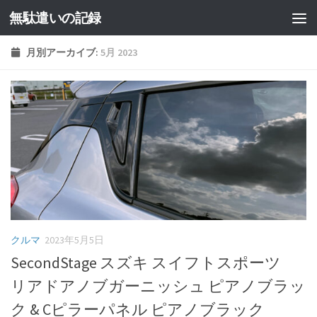
無駄遣いの記録
コンテンツへスキップ
月別アーカイブ:
5月 2023
クルマ
2023年5月5日
SecondStage スズキ スイフトスポーツ
リアドアノブガーニッシュ ピアノブラッ
ク & Cピラーパネル ピアノブラック