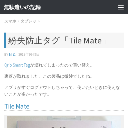
無駄遣いの記録
コンテンツへスキップ
スマホ・タブレット
紛失防止タグ「Tile Mate」
BY
MIZ.
·
2019年9月9日
Qrio Smart Tag
が壊れてしまったので買い替え。
裏蓋が取れました。この製品は微妙でしたね。
アプリがすぐログアウトしちゃって、使いたいときに使えな
いことが多かったです。
Tile Mate