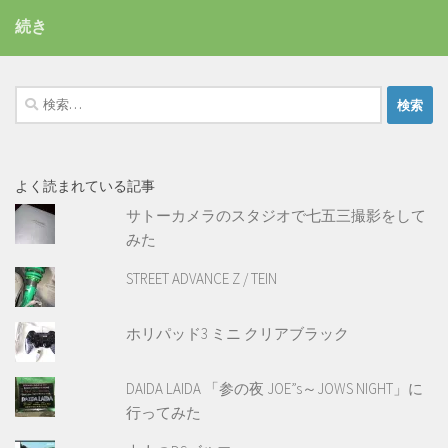
続き
検
索:
よく読まれている記事
サトーカメラのスタジオで七五三撮影をして
みた
STREET ADVANCE Z / TEIN
ホリパッド3 ミニ クリアブラック
DAIDA LAIDA 「参の夜 JOE”s～JOWS NIGHT」に
行ってみた