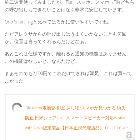
約二週間使ってみましたが、Tile→スマホ、スマホ→Tileどちら
の呼び出しもできないことはなく非常に安定しています。
Qrio Smart Tagと比べてはるかに使いやすいですね。
ただアレクサからの呼び出しはうまくいかないことも何回
か。位置は言ってくれるんだけどなぁ。
あとこれは仕様ですが、離れると通知の機能はありません。
この機能は欲しいとこなんだけど。
まぁそれでも2,000円でこれだけできれば満足。これは買って
よかった。
Tile Mate(電池交換版) 探し物/スマホが見つかる 紛失
防止 日米シェアNo.1 スマートスピーカー対応Works
with Alexa認定製品【日本正規代理店品】 EC-13001-AP