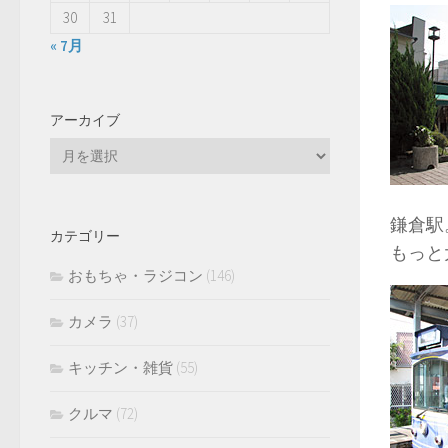
30
31
« 7月
アーカイブ
ア
ー
カ
イ
鎌倉駅
カテゴリー
ブ
もっと
おもちゃ・ラジコン
(146)
カメラ
(37)
キッチン・雑貨
(55)
クルマ
(72)