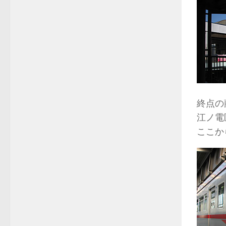
終点の
江ノ電
ここか