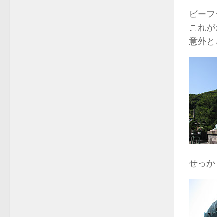
ビーフ
これが
意外と
せっか