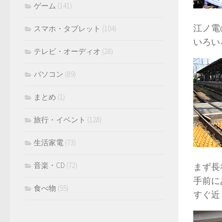
ゲーム
(141)
江ノ電
スマホ・タブレット
(104)
いろい
テレビ・オーディオ
(28)
パソコン
(89)
まとめ
(1)
旅行・イベント
(128)
生活家電
(73)
音楽・CD
(72)
まず長
手前に
食べ物
(55)
すぐ近