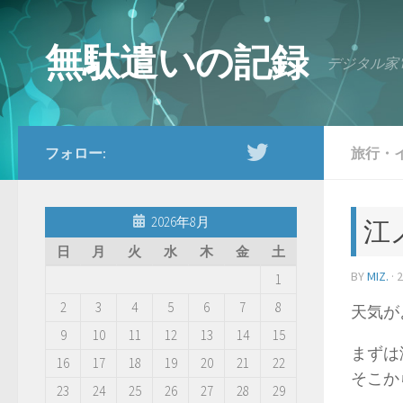
コンテンツへスキップ
無駄遣いの記録
デジタル家
フォロー:
旅行・
2026年8月
江
日
月
火
水
木
金
土
BY
MIZ.
·
1
2
3
4
5
6
7
8
天気が
9
10
11
12
13
14
15
まずは
16
17
18
19
20
21
22
そこか
23
24
25
26
27
28
29