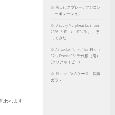
熊よけスプレー / フジコン
コーポレーション
Unlucky Morpheus Live Tour
2026 『HELL or HEAVEN』に行
ってみた
Air Jacket “kiriko” for iPhone
17e / iPhone 16e 千代柄（扇）
(クリアネイビー)
iPhone 17e のケース、保護
ガラス
思われます。