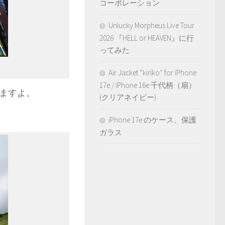
コーポレーション
Unlucky Morpheus Live Tour
2026 『HELL or HEAVEN』に行
ってみた
Air Jacket “kiriko” for iPhone
17e / iPhone 16e 千代柄（扇）
いますよ。
(クリアネイビー)
iPhone 17e のケース、保護
ガラス