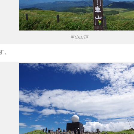
車山山頂
す。