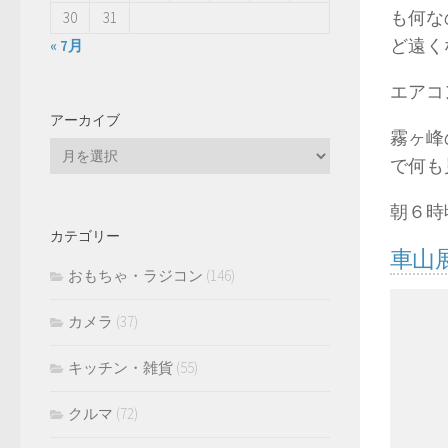
も何な
30
31
ど遠く
« 7月
エアコ
アーカイブ
霧ヶ峰
ア
で何も
ー
カ
朝６時
イ
カテゴリー
ブ
車山
おもちゃ・ラジコン
(146)
カメラ
(37)
キッチン・雑貨
(55)
クルマ
(72)