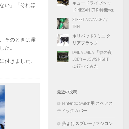
キュードライブヘッ
ない」「それほ
ド NISSAN GT-R 特機Ver.
STREET ADVANCE Z /
TEIN
ホリパッド3 ミニ ク
が、そのときは霧
リアブラック
した。
DAIDA LAIDA 「参の夜
JOE”s～JOWS NIGHT」
場に付きました。
に行ってみた
最近の投稿
Nintendo Switch用 スペアス
ティックカバー
熊よけスプレー / フジコン