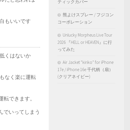
ティックカバー
熊よけスプレー / フジコン
白もいいです
コーポレーション
Unlucky Morpheus Live Tour
2026 『HELL or HEAVEN』に行
ってみた
ど低くはないか
Air Jacket “kiriko” for iPhone
17e / iPhone 16e 千代柄（扇）
もなく楽に運転
(クリアネイビー)
運転できます。
飛んでいってしまう