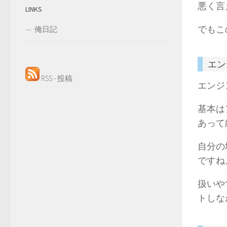
悪く言
LINKS
でもこ
俺日記
エン
RSS - 投稿
エンジ
基本は
あって
自分の
ですね
扱いや
トしな