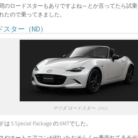
間のロードスターもありですよね～とか言ってたら試乗
れたので乗ってきました。
ドスター（ND）
マツダ ロードスター（ND）
 S Special Package の 6MTでした。
ネやオートエアコンが付いたおそらく一番売れてるモデ