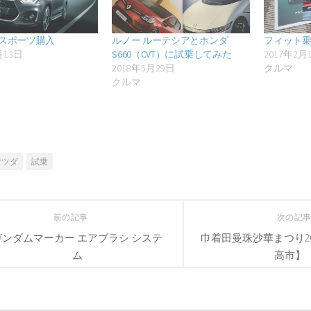
スポーツ購入
ルノー ルーテシアとホンダ
フィット
月13日
S660（CVT）に試乗してみた
2017年2月
2018年5月29日
クルマ
クルマ
マツダ
試乗
前の記事
次の記
ガンダムマーカー エアブラシ システ
巾着田曼珠沙華まつり20
ム
高市】