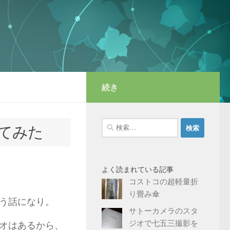
続き
検
してみた
索:
よく読まれている記事
コストコの超軽量折
り畳み傘
う話になり。
サトーカメラのスタ
ジオで七五三撮影を
オはあるから、