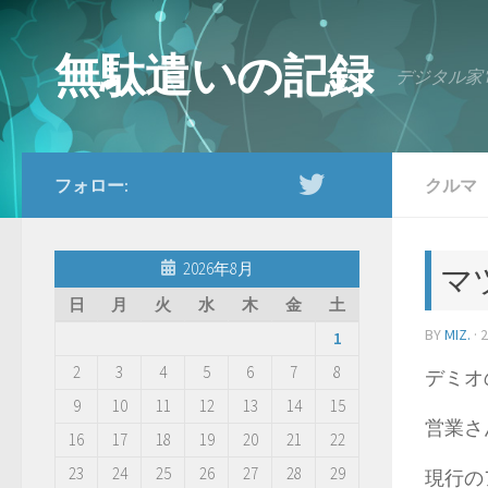
コンテンツへスキップ
無駄遣いの記録
デジタル家
フォロー:
クルマ
2026年8月
マ
日
月
火
水
木
金
土
BY
MIZ.
·
1
2
3
4
5
6
7
8
デミオ
9
10
11
12
13
14
15
営業さ
16
17
18
19
20
21
22
23
24
25
26
27
28
29
現行の