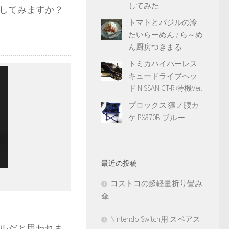
してみた
してみますか？
トマトとバジルの冷
たいらーめん / ら～め
ん厨房つきまる
トミカハイパーレス
キュードライブヘッ
ド NISSAN GT-R 特機Ver.
プロックス 猿ノ腰カ
ケ PX870B ブルー
最近の投稿
コストコの超軽量折り畳み
傘
Nintendo Switch用 スペアス
ルだと思われま