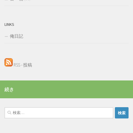
LINKS
俺日記
RSS - 投稿
続き
検
索: