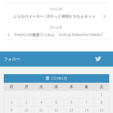
次の記事
ふりかけメーカー / ポチっと発明ピカちんキット
前の記事
Pebble 2 の保護フィルム OverLay Brilliant for Pebble 2
フォロー:
2026年8月
日
月
火
水
木
金
土
1
2
3
4
5
6
7
8
9
10
11
12
13
14
15