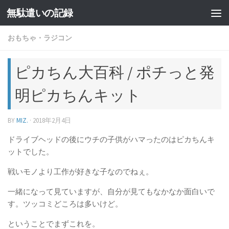
無駄遣いの記録
コンテンツへスキップ
おもちゃ・ラジコン
ピカちん大百科 / ポチっと発
明ピカちんキット
BY
MIZ.
·
2018年2月4日
ドライブヘッドの後にウチの子供がハマったのはピカちんキ
ットでした。
戦いモノより工作が好きな子なのでねぇ。
一緒になって見ていますが、自分が見てもなかなか面白いで
す。ツッコミどころは多いけど。
ということでまずこれを。