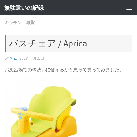
無駄遣いの記録
コンテンツへスキップ
キッチン・雑貨
バスチェア / Aprica
BY
MIZ.
·
2013年7月20日
お風呂場での体洗いに使えるかと思って買ってみました。