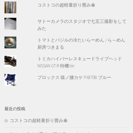
コストコの超軽量折り畳み傘
サトーカメラのスタジオで七五三撮影をして
みた
トマトとバジルの冷たいらーめん / ら～めん
厨房つきまる
トミカハイパーレスキュードライブヘッド
NISSAN GT-R 特機Ver.
プロックス 猿ノ腰カケ PX870B ブルー
最近の投稿
コストコの超軽量折り畳み傘