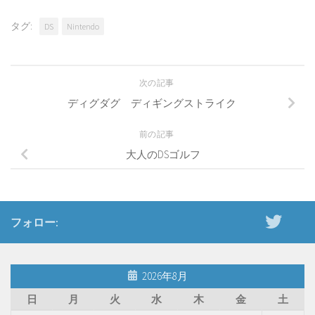
タグ:
DS
Nintendo
次の記事
ディグダグ ディギングストライク
前の記事
大人のDSゴルフ
フォロー:
2026年8月
日
月
火
水
木
金
土