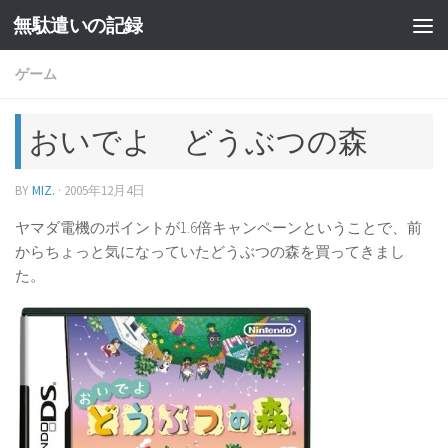
無駄遣いの記録
コンテンツへスキップ
ゲーム
おいでよ どうぶつの森
BY
MIZ.
·
2005年12月4日
ヤマダ電機のポイントが1.6倍キャンペーンということで、前
からちょっと気になっていたどうぶつの森を買ってきまし
た。