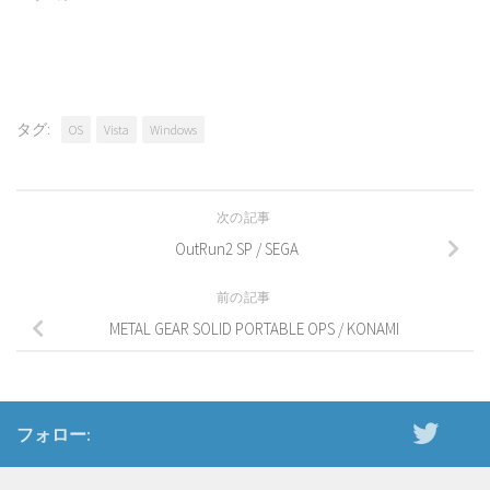
タグ:
OS
Vista
Windows
次の記事
OutRun2 SP / SEGA
前の記事
METAL GEAR SOLID PORTABLE OPS / KONAMI
フォロー: