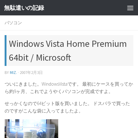
無駄遣いの記録
コンテンツへスキップ
パソコン
Windows Vista Home Premium
64bit / Microsoft
BY
MIZ.
·
2007年2月3日
ついにきました。WindowsVistaです。 最初にケースを買ってか
ら約9ヶ月、これでようやくパソコンが完成ですよ。
せっかくなので64ビット版を買いました。 ドスパラで買った
のですがこんな袋に入ってましたよ。