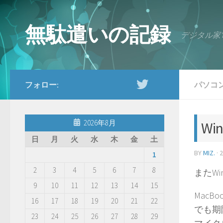
コンテンツへスキップ
無駄遣いの記録
デジタル家
フォロー:
パソコ
2026年8月
Win
日
月
火
水
木
金
土
BY
MIZ.
·
1
2
3
4
5
6
7
8
またWin
9
10
11
12
13
14
15
MacB
16
17
18
19
20
21
22
でも期
23
24
25
26
27
28
29