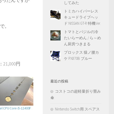
あったんですが
してみた
トミカハイパーレス
キュードライブヘッ
ド NISSAN GT-R 特機Ver.
ので。
トマトとバジルの冷
たいらーめん / ら～め
ん厨房つきまる
プロックス 猿ノ腰カ
ケ PX870B ブルー
段：21,000円
最近の投稿
コストコの超軽量折り畳み
傘
l CPU Core i5-12400F
Nintendo Switch用 スペアス