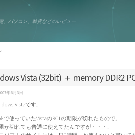
電、パソコン、雑貨などのレビュー
ン
dows Vista (32bit) ＋ memory DDR2 P
2007年6月3日
dows Vistaです。
ookで使っていたVistaのRC1の期限が切れたもので。
限が切れても普通に使えてたんですが・・・。