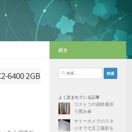
続き
検
C2-6400 2GB
索:
よく読まれている記事
コストコの超軽量折
り畳み傘
サトーカメラのスタ
ジオで七五三撮影を