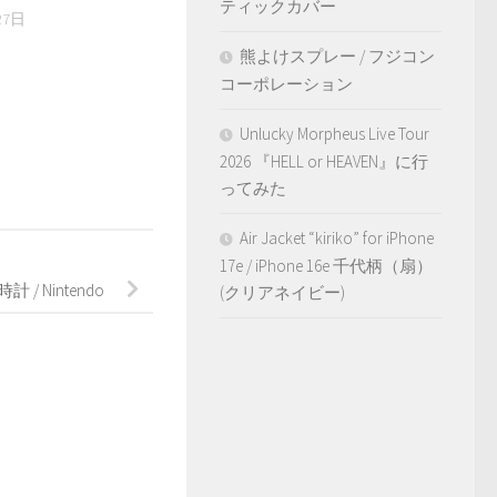
ティックカバー
27日
熊よけスプレー / フジコン
コーポレーション
Unlucky Morpheus Live Tour
2026 『HELL or HEAVEN』に行
ってみた
Air Jacket “kiriko” for iPhone
事
17e / iPhone 16e 千代柄（扇）
/ Nintendo
(クリアネイビー)