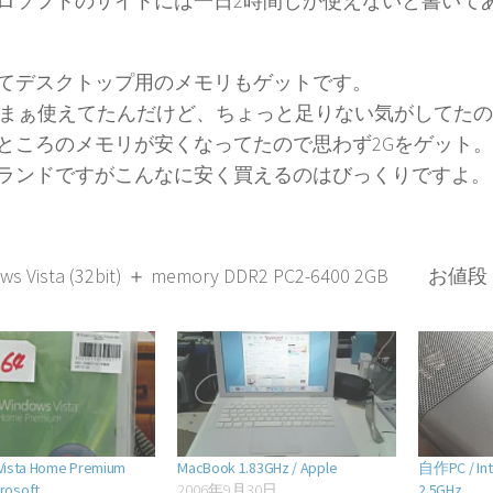
ロソフトのサイトには一日2時間しか使えないと書いて
てデスクトップ用のメモリもゲットです。
もまぁ使えてたんだけど、ちょっと足りない気がしてた
ところのメモリが安くなってたので思わず2Gをゲット。
ランドですがこんなに安く買えるのはびっくりですよ。
ws Vista (32bit) ＋ memory DDR2 PC2-6400 2GB お値
Vista Home Premium
MacBook 1.83GHz / Apple
自作PC / Inte
crosoft
2006年9月30日
2.5GHz