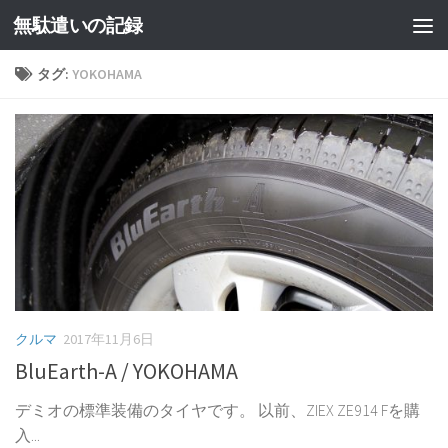
無駄遣いの記録
コンテンツへスキップ
タグ:
YOKOHAMA
クルマ
2017年11月6日
BluEarth-A / YOKOHAMA
デミオの標準装備のタイヤです。 以前、ZIEX ZE914 Fを購
入...