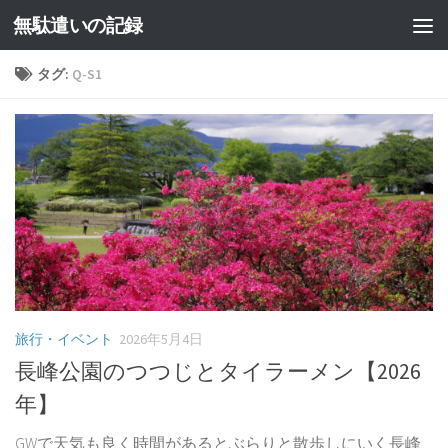
無駄遣いの記録
コンテンツへスキップ
タグ:
Q-S1
旅行・イベント
2026年5月4日
長峰公園のつつじとタイラーメン【2026
年】
GWで天気も良く時間があるとぶらりと散歩しにいく長峰