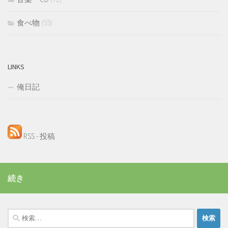
食べ物
(55)
LINKS
俺日記
RSS - 投稿
続き
検
索: