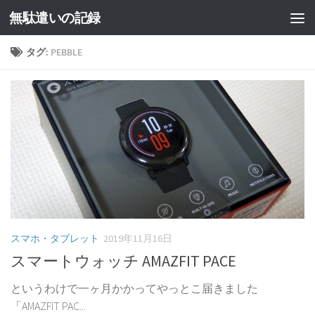
無駄遣いの記録
コンテンツへスキップ
タグ:
PEBBLE
スマホ・タブレット
2019年11月16日
スマートウォッチ AMAZFIT PACE
というわけで一ヶ月かかってやっとこ届きました
「AMAZFIT PAC...