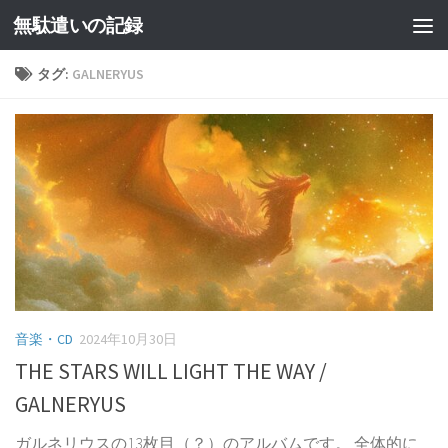
無駄遣いの記録
コンテンツへスキップ
タグ:
GALNERYUS
音楽・CD
2024年10月30日
THE STARS WILL LIGHT THE WAY /
GALNERYUS
ガルネリウスの13枚目（？）のアルバムです。 全体的に