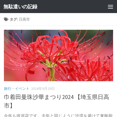
無駄遣いの記録
コンテンツへスキップ
タグ:
日高市
旅行・イベント
2024年9月29日
巾着田曼珠沙華まつり2024 【埼玉県日高
市】
今年も彼岸花です。去年と同じように渋滞を避けて東飯能