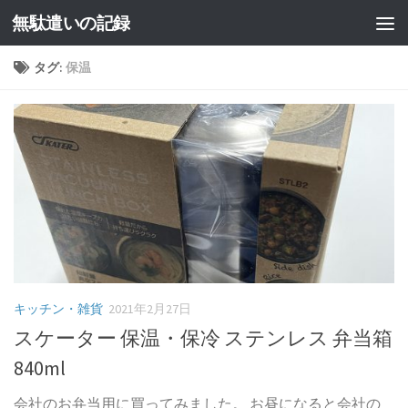
無駄遣いの記録
コンテンツへスキップ
タグ:
保温
キッチン・雑貨
2021年2月27日
スケーター 保温・保冷 ステンレス 弁当箱
840ml
会社のお弁当用に買ってみました。 お昼になると会社の