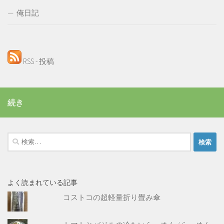
俺日記
RSS - 投稿
続き
検
索:
よく読まれている記事
コストコの超軽量折り畳み傘