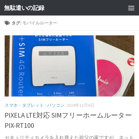
無駄遣いの記録
コンテンツへスキップ
タグ:
モバイルルーター
スマホ・タブレット
/
パソコン
2024年12月6日
PIXELA LTE対応 SIMフリーホームルーター
PIX-RT100
セキュリティカメラを入れ替えた祖父の家ですが、ネット