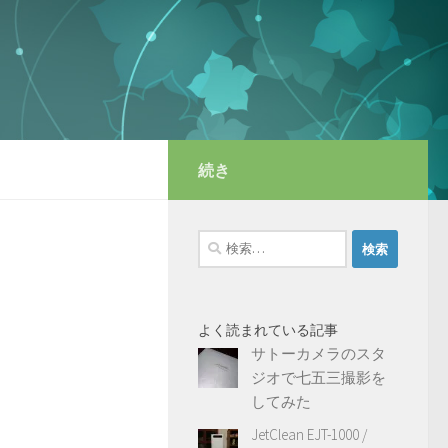
続き
検
索:
よく読まれている記事
サトーカメラのスタ
ジオで七五三撮影を
してみた
JetClean EJT-1000 /