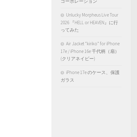
コーポレーション
Unlucky Morpheus Live Tour
2026 『HELL or HEAVEN』に行
ってみた
Air Jacket “kiriko” for iPhone
17e / iPhone 16e 千代柄（扇）
(クリアネイビー)
iPhone 17e のケース、保護
ガラス