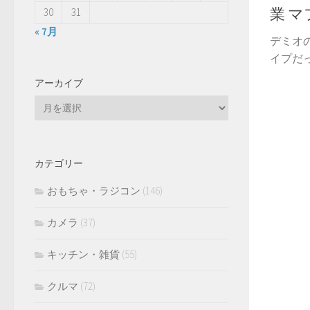
業 マ
30
31
« 7月
デミオ
イプだっ
アーカイブ
ア
ー
カ
イ
カテゴリー
ブ
おもちゃ・ラジコン
(146)
カメラ
(37)
キッチン・雑貨
(55)
クルマ
(72)