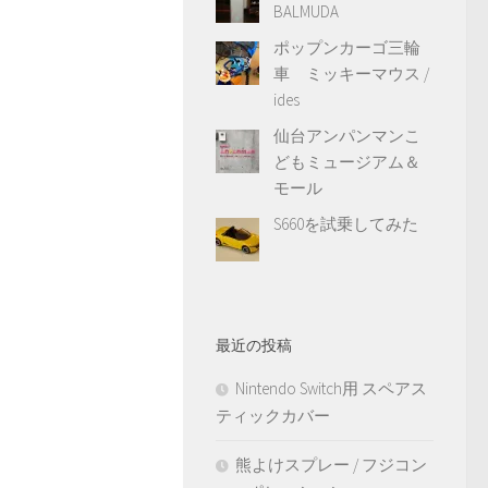
BALMUDA
ポップンカーゴ三輪
車 ミッキーマウス /
ides
仙台アンパンマンこ
どもミュージアム＆
モール
S660を試乗してみた
最近の投稿
Nintendo Switch用 スペアス
ティックカバー
熊よけスプレー / フジコン