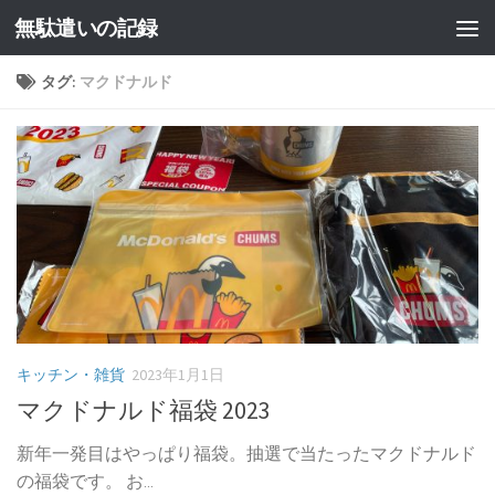
無駄遣いの記録
コンテンツへスキップ
タグ:
マクドナルド
キッチン・雑貨
2023年1月1日
マクドナルド福袋 2023
新年一発目はやっぱり福袋。抽選で当たったマクドナルド
の福袋です。 お...