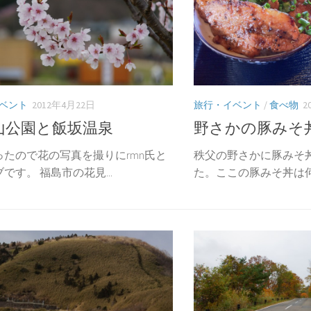
ベント
2012年4月22日
旅行・イベント
/
食べ物
2
山公園と飯坂温泉
野さかの豚みそ
ったので花の写真を撮りにrmn氏と
秩父の野さかに豚みそ
です。 福島市の花見...
た。ここの豚みそ丼は何度