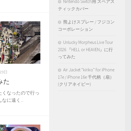
Nintendo Switch用 スペアス
ティックカバー
熊よけスプレー / フジコン
コーポレーション
Unlucky Morpheus Live Tour
2026 『HELL or HEAVEN』に行
ってみた
Air Jacket “kiriko” for iPhone
29日
17e / iPhone 16e 千代柄（扇）
みた
(クリアネイビー)
たくなったので行っ
に遠く...