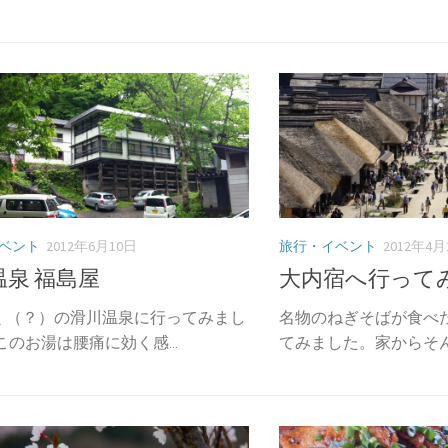
ベント
2012年6月10日
旅行・イベント
2012年4月
温泉 福島屋
大内宿へ行って
く（？）の滑川温泉に行ってみまし
名物のねぎそばが食べ
このお湯は腰痛に効く感...
てみました。家からそんな