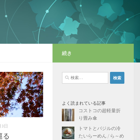
続き
検
索:
よく読まれている記事
コストコの超軽量折
り畳み傘
月3日
トマトとバジルの冷
巡る
たいらーめん / ら～め