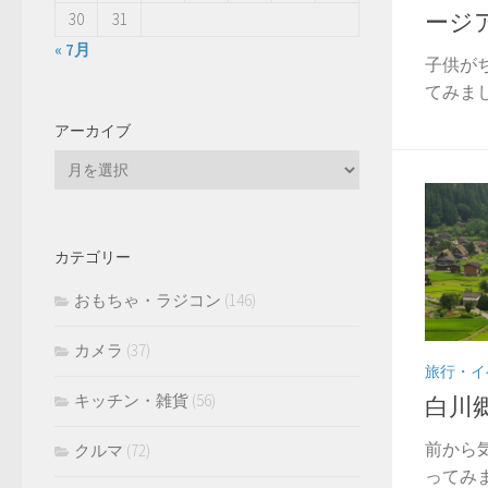
ージ
30
31
« 7月
子供が
てみまし
アーカイブ
ア
ー
カ
イ
カテゴリー
ブ
おもちゃ・ラジコン
(146)
カメラ
(37)
旅行・イ
キッチン・雑貨
(56)
白川
前から
クルマ
(72)
ってみま