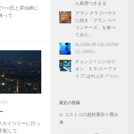
ん厨房つきまる
rmn氏と昇仙峡に
グラン クラブハウス
て...
に続き「グラン ベー
コンチーズ」を食べ
てみた。
ALCADIA XR-3 BLUESTAR
G2 / WiNDy
チェンジ！シンカリ
オン Ｅ５(イーファ
イブ) はやぶさ / F-toys
24日
最近の投稿
ー
コストコの超軽量折り畳み
傘
スカイツリーに行っ
配して...