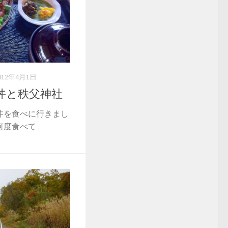
012年4月1日
丼と秩父神社
丼を食べに行きまし
食べて...