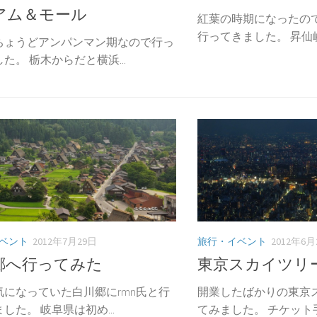
アム＆モール
紅葉の時期になったので
行ってきました。 昇仙峡っ
ちょうどアンパンマン期なので行っ
た。 栃木からだと横浜...
ベント
2012年7月29日
旅行・イベント
2012年6月
郷へ行ってみた
東京スカイツリ
気になっていた白川郷にrmn氏と行
開業したばかりの東京
した。 岐阜県は初め...
てみました。 チケット手