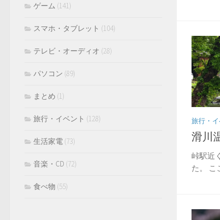
ゲーム
(141)
スマホ・タブレット
(104)
テレビ・オーディオ
(28)
パソコン
(89)
まとめ
(1)
旅行・イベント
(128)
旅行・イ
滑川
生活家電
(73)
峠駅近
音楽・CD
(72)
た。 こ
食べ物
(55)