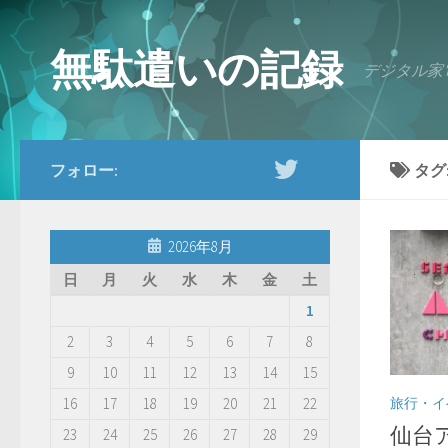
コンテンツへスキップ
無駄遣いの記録
デジタル家
フォロー:
タグ
2026年8月
日
月
火
水
木
金
土
1
2
3
4
5
6
7
8
9
10
11
12
13
14
15
旅行・イ
16
17
18
19
20
21
22
仙台
23
24
25
26
27
28
29