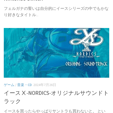
フェルガナの誓いは自分的にイースシリーズの中でもかな
り好きなタイトル...
ゲーム
/
音楽・CD
2024年7月26日
イースⅩ-NORDICS-オリジナルサウンドト
ラック
イースを買ったらやっぱりサントラも買わないと。 とい