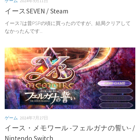
ゲーム
2024年9月11日
イースSEVEN / Steam
イース7は昔PSPの頃に買ったのですが、結局クリアして
なかったんです...
ゲーム
2024年7月27日
イース・メモワール -フェルガナの誓い- /
Nintendo Switch