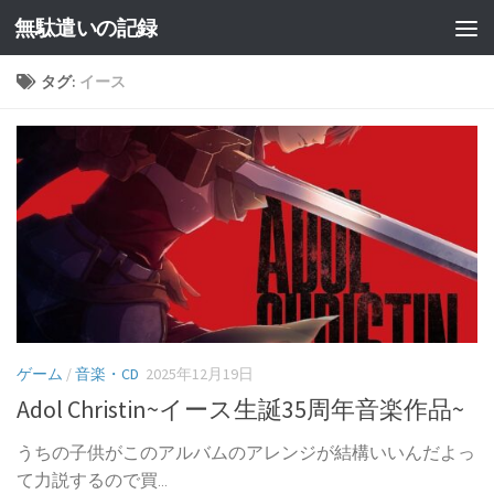
無駄遣いの記録
コンテンツへスキップ
タグ:
イース
ゲーム
/
音楽・CD
2025年12月19日
Adol Christin~イース生誕35周年音楽作品~
うちの子供がこのアルバムのアレンジが結構いいんだよっ
て力説するので買...