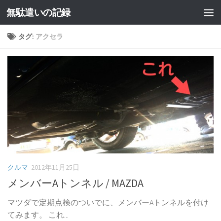
無駄遣いの記録
コンテンツへスキップ
タグ:
アクセラ
クルマ
2012年11月25日
メンバーAトンネル / MAZDA
マツダで定期点検のついでに、メンバーAトンネルを付け
てみます。 これ...