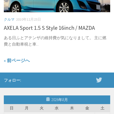
クルマ
2010年12月25日
AXELA Sport 1.5 S Style 16inch / MAZDA
ある日ふとアテンザの維持費が気になりまして。 主に燃
費と自動車税と車...
« 前ページへ
フォロー:
2026年8月
日
月
火
水
木
金
土