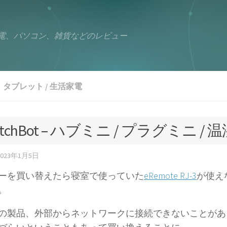
電、パソコン、雑貨などのレビュー
・タブレット
/
生活家電
itchBot – ハブミニ / プラグミニ /
2023年1月5日
ーを買い替えたら寝室で使っていた
eRemote RJ-3
が使え
。
の製品、外部からネットワークに接続できないことがあ