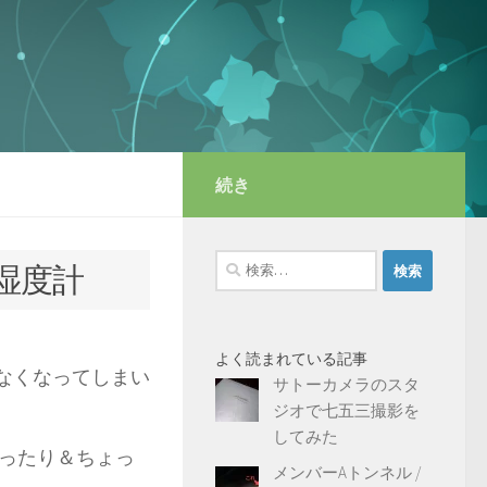
続き
検
 温湿度計
索:
よく読まれている記事
なくなってしまい
サトーカメラのスタ
ジオで七五三撮影を
してみた
ったり＆ちょっ
メンバーAトンネル /