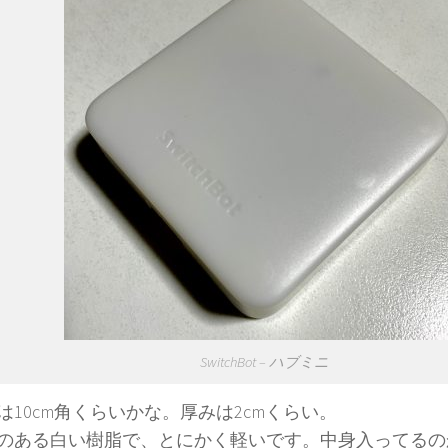
SwitchBot – ハブミニ
は10cm角くらいかな。厚みは2cmくらい。
のある白い樹脂で、とにかく軽いです。中身入ってるの