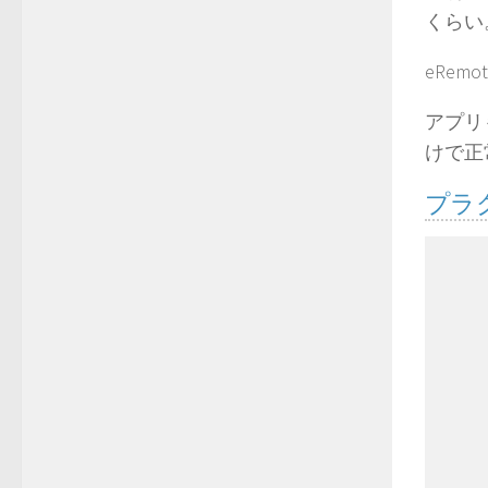
くらい
eRe
アプリ
けで正
プラ