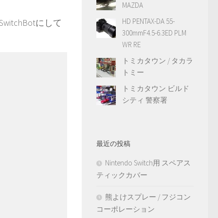
MAZDA
HD PENTAX-DA 55-
tchBotにして
300mmF4.5-6.3ED PLM
WR RE
トミカタウン / タカラ
トミー
トミカタウン ビルド
シティ 警察署
最近の投稿
Nintendo Switch用 スペアス
ティックカバー
熊よけスプレー / フジコン
コーポレーション