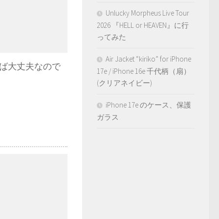
Unlucky Morpheus Live Tour
2026 『HELL or HEAVEN』に行
ってみた
Air Jacket “kiriko” for iPhone
ば大丈夫なので
17e / iPhone 16e 千代柄（扇）
(クリアネイビー)
iPhone 17e のケース、保護
ガラス