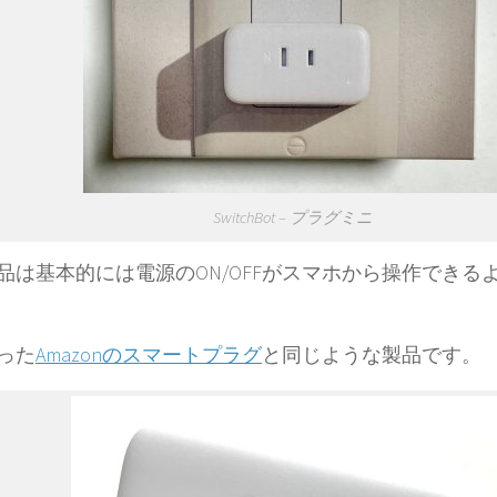
SwitchBot – プラグミニ
品は基本的には電源のON/OFFがスマホから操作できる
った
Amazonのスマートプラグ
と同じような製品です。