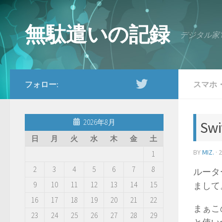
コンテンツへスキップ
無駄遣いの記録
デジタル家
フォロー:
スマホ
2026年8月
Sw
日
月
火
水
木
金
土
BY
MIZ.
·
1
2
3
4
5
6
7
8
ルータ
9
10
11
12
13
14
15
まして
16
17
18
19
20
21
22
まぁこ
23
24
25
26
27
28
29