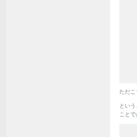
ただこ
という
ことで