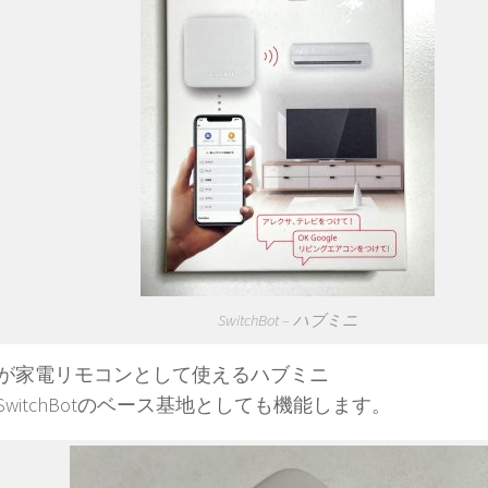
SwitchBot – ハブミニ
が家電リモコンとして使えるハブミニ
SwitchBotのベース基地としても機能します。