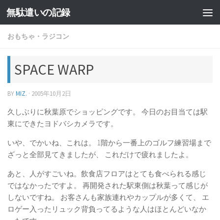
無駄遣いの記録
コンテンツへスキップ
おもちゃ・ラジコン
SPACE WARP
BY
MIZ.
·
2005年10月2日
久しぶりに秋葉原でショッピングです。 今日のお目当ては駅
東にできたヨドバシカメラです。
いや、でかいね、これは。 1階から一番上のゴルフ練習場まで
ざっと全部見てきましたが、 これだけで疲れましたよ。
あと、人がすごいね。飲食店フロアはとても食べられる感じ
ではなかったですよ。 再開発された駅東側は秋葉って感じが
しないですね。 お客さんも家族連れやカップルが多くて、 エ
ロゲー入ったリュック背負ってるような人はほとんどいなか