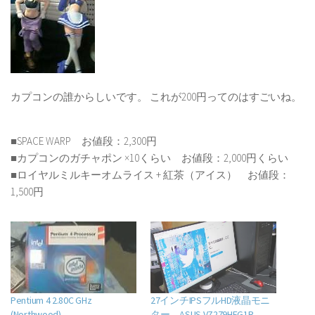
カプコンの誰からしいです。 これが200円ってのはすごいね。
■SPACE WARP お値段：2,300円
■カプコンのガチャポン ×10くらい お値段：2,000円くらい
■ロイヤルミルキーオムライス + 紅茶（アイス） お値段：
1,500円
Pentium 4 2.80C GHz
27インチIPSフルHD液晶モニ
(Northwood)
ター ASUS VZ279HEG1R