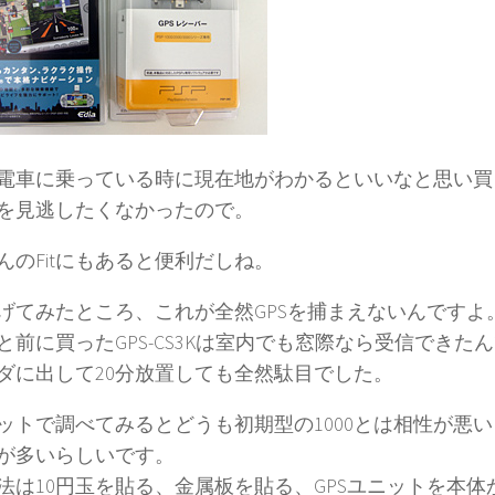
電車に乗っている時に現在地がわかるといいなと思い買
を見逃したくなかったので。
んのFitにもあると便利だしね。
げてみたところ、これが全然GPSを捕まえないんですよ
と前に買ったGPS-CS3Kは室内でも窓際なら受信できた
ダに出して20分放置しても全然駄目でした。
ットで調べてみるとどうも初期型の1000とは相性が悪い
が多いらしいです。
法は10円玉を貼る、金属板を貼る、GPSユニットを本