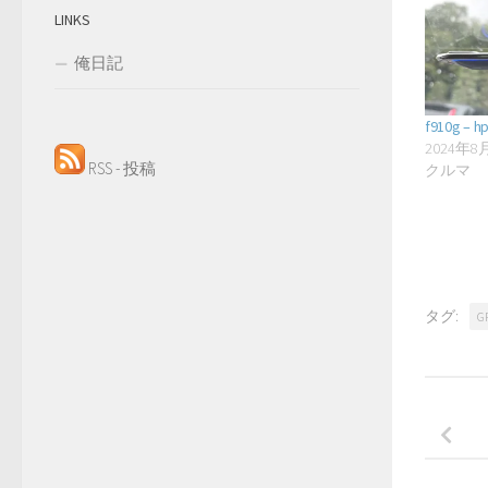
LINKS
俺日記
f910g 
2024年8
RSS - 投稿
クルマ
タグ:
G