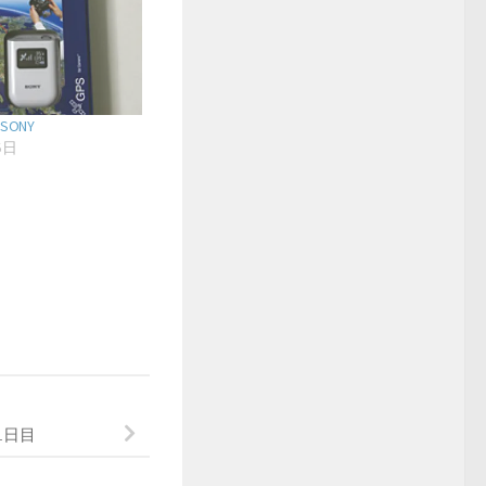
 SONY
5日
事
1日目