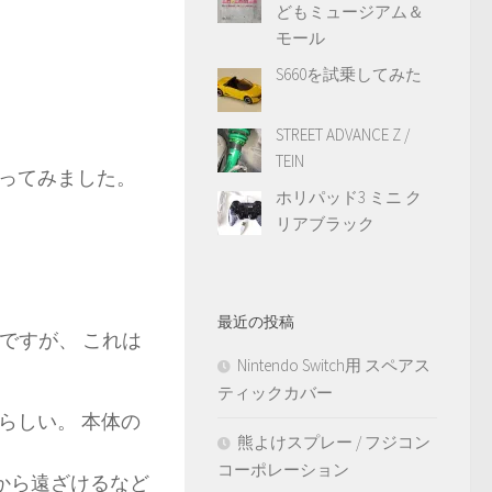
どもミュージアム＆
モール
S660を試乗してみた
STREET ADVANCE Z /
TEIN
ってみました。
ホリパッド3 ミニ ク
リアブラック
。
最近の投稿
んですが、 これは
Nintendo Switch用 スペアス
ティックカバー
らしい。 本体の
熊よけスプレー / フジコン
コーポレーション
体から遠ざけるなど