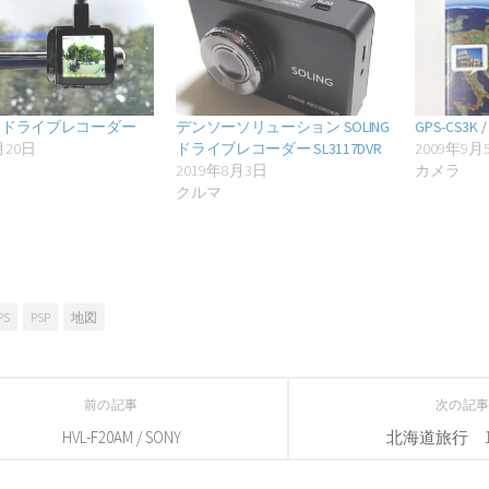
– hpドライブレコーダー
デンソーソリューション SOLING
GPS-CS3K /
月20日
ドライブレコーダー SL3117DVR
2009年9月
2019年8月3日
カメラ
クルマ
PS
PSP
地図
前の記事
次の記
HVL-F20AM / SONY
北海道旅行 