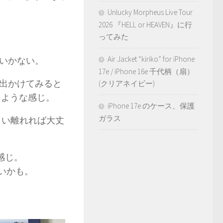
Unlucky Morpheus Live Tour
2026 『HELL or HEAVEN』に行
ってみた
Air Jacket “kiriko” for iPhone
いかない。
17e / iPhone 16e 千代柄（扇）
出かけてみると
(クリアネイビー)
たような感じ。
iPhone 17e のケース、保護
ガラス
らい離れれば大丈
感じ。
いいかも。