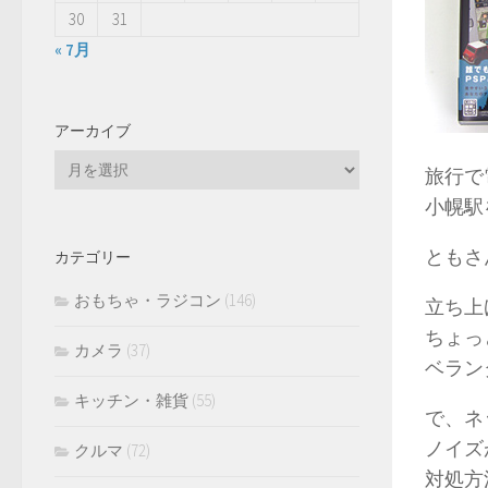
30
31
« 7月
アーカイブ
ア
旅行で
ー
小幌駅
カ
イ
ともさ
カテゴリー
ブ
おもちゃ・ラジコン
(146)
立ち上
ちょっ
カメラ
(37)
ベラン
キッチン・雑貨
(55)
で、ネ
ノイズ
クルマ
(72)
対処方