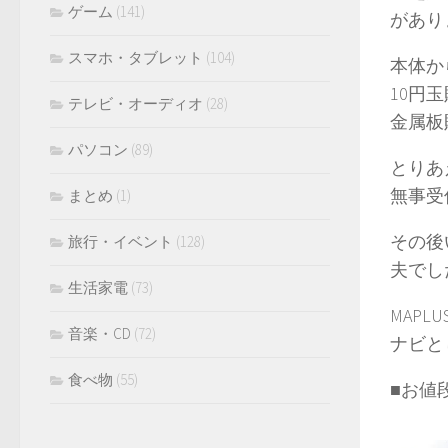
ゲーム
(141)
があり
スマホ・タブレット
(104)
本体か
10円
テレビ・オーディオ
(28)
金属板
パソコン
(89)
とりあ
無事受
まとめ
(1)
その後
旅行・イベント
(128)
夫でし
生活家電
(73)
MAP
音楽・CD
(72)
ナビと
食べ物
(55)
■お値段：